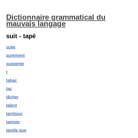
Dictionnaire grammatical du
mauvais langage
suit - tapé
suite
surément
suspente
t
tabac
tac
tâcher
talent
tambour
tamper
tandis que